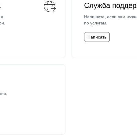
а
Служба поддер
мя
Напишите, если вам нужн
он.
по услугам.
Написать
ена,