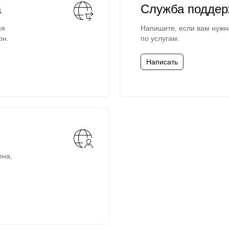
а
Служба поддер
мя
Напишите, если вам нужн
он.
по услугам.
Написать
ена,