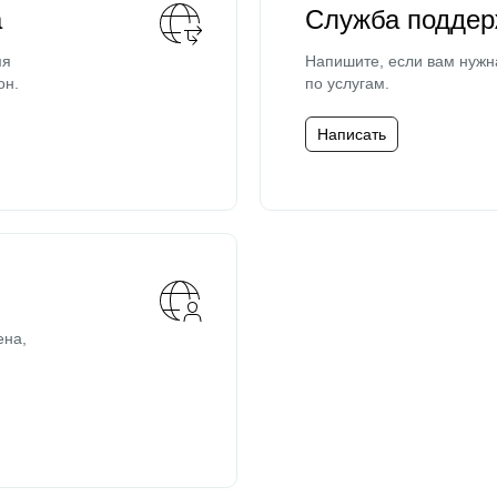
а
Служба поддер
мя
Напишите, если вам нужн
он.
по услугам.
Написать
ена,